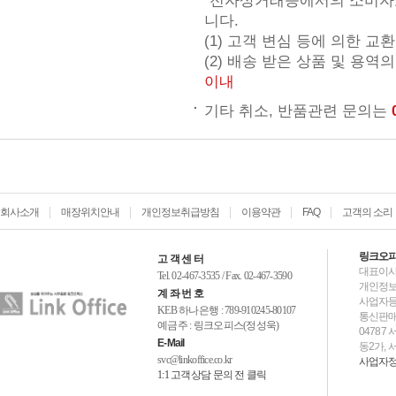
"전자상거래등에서의 소비자보
니다.
(1) 고객 변심 등에 의한 교
(2) 배송 받은 상품 및 용역
이내
기타 취소, 반품관련 문의는
회사소개
매장위치안내
개인정보취급방침
이용약관
FAQ
고객의 소리
링크오
고 객 센 터
대표이사
Tel. 02-467-3535 / Fax. 02-467-3590
개인정보
계 좌 번 호
사업자등록번
KEB 하나은행 : 789-910245-80107
통신판매업
예금주 : 링크오피스(정성욱)
04787
E-Mail
동2가, 
svc@linkoffice.co.kr
사업자
1:1 고객상담
문의 전 클릭