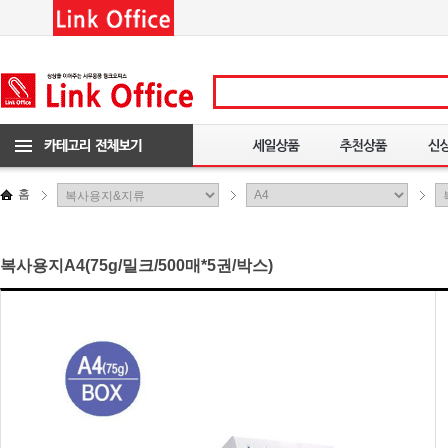
홈
복사용지A4(75g/밀크/500매*5권/박스)